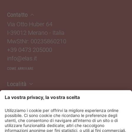
Contatto
Via Otto Huber 64
I-39012 Merano
-
Italia
MwStNr: 00235860210
+39 0473 205000
info@elas.it
COME ARRIVARE
Località
Noi di ELAS
Servizi