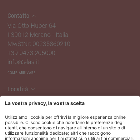
Contatto
Via Otto Huber 64
I-39012 Merano
-
Italia
MwStNr: 00235860210
+39 0473 205000
info@elas.it
COME ARRIVARE
Località
Noi di ELAS
Servizi