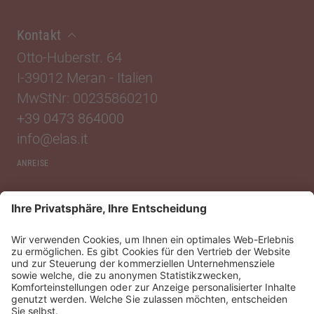
Kontakt
Otto-Huberstr. 64
I-39012 Meran
-
Italien
MwStNr: 00235860210
+39 0473 864000
info@elas.it
ANREISE
Standorte
Wir von Elas
Service