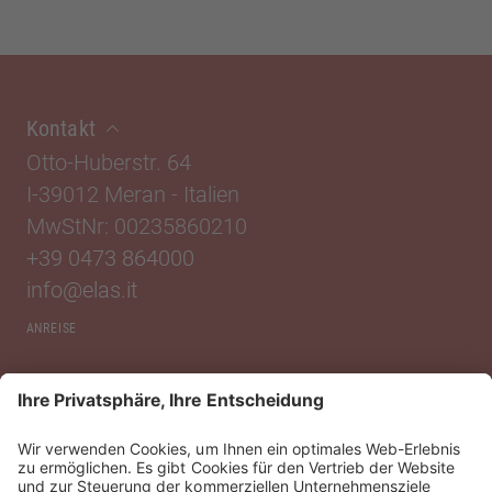
Kontakt
Otto-Huberstr. 64
I-39012 Meran
-
Italien
MwStNr: 00235860210
+39 0473 864000
info@elas.it
ANREISE
Standorte
Wir von Elas