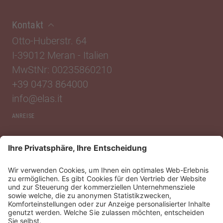
Kontakt
Otto-Huberstr. 64
I-39012 Meran
-
Italien
MwStNr: 00235860210
+39 0473 864000
info@elas.it
ANREISE
Standorte
Wir von Elas
Service