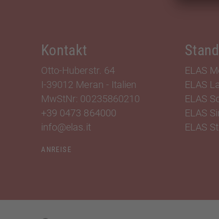
Kontakt
Stand
Otto-Huberstr. 64
ELAS M
I-39012 Meran
-
Italien
ELAS L
MwStNr: 00235860210
ELAS Sc
+39 0473 864000
ELAS Si
info@elas.it
ELAS St.
ANREISE