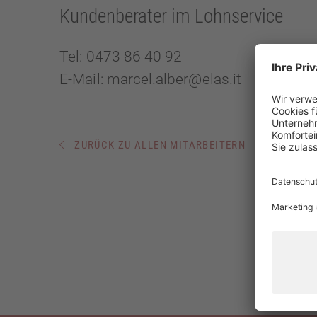
Kundenberater im Lohnservice
Tel:
0473 86 40 92
E-Mail:
marcel.alber@elas.it
ZURÜCK ZU ALLEN MITARBEITERN
WIE KÖNNEN WIR IHNEN HELFEN?